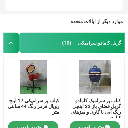
موارد دیگر از ایالات متحده
گریل کامادو سرامیکی
(10)
خانه
کباب پز سرامیک کامادو
کباب پز سرامیکی 17 اینچ
گریل فضای باز 22 اینچی
رویال قرمز رنگ 44 سانتی
محصولات
رنگ آبی با گاری و میزهای
متر
کناری
دربارهی ما
بهترین قیمت
بهترین قیمت