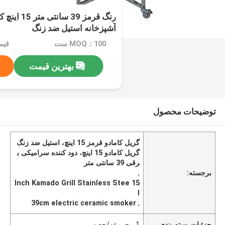
رنگ قرمز 39 
آشپزخانه استیل ضد زنگ
MOQ：100 ست
قیمت：rice
بهترین قیمت
توضیحات محصول
گریل کامادو قرمز 15 اینچ، استیل ضد زنگ
گریل کامادو 15 اینچ، دود کننده سرامیکی ب
رقی 39 سانتی متر
برجسته:
,
15 Inch Kamado Grill Stainless Stee
l
39cm electric ceramic smoker
,
جزئیات بسته بندی
1 مجموعه/جعبه