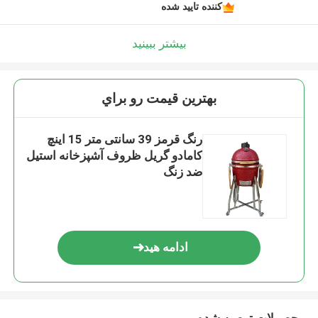
کننده تایید شده
بیشتر ببینید
بهترين قيمت رو براي
رنگ قرمز 39 سانتی متر 15 اینچ
کامادو گریل ظروف آشپزخانه استیل
ضد زنگ
ادامه هید
محصولات توصیه شده