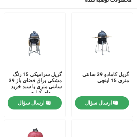
گریل کامادو 39 سانتی
گریل سرامیکی 15 رنگ
متری 15 اینچی
مشکی براق فضای باز 39
سانتی متری با سبد خرید
و میزهای کناری
خانه
ارسال سؤال
ارسال سؤال
محصولات
دربارهی ما