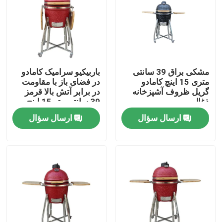
کارخانه تور
کنترل کیفیت
مشکی براق 39 سانتی
باربیکیو سرامیک کامادو
متری 15 اینچ کامادو
در فضای باز با مقاومت
تماس با ما
گریل ظروف آشپزخانه
در برابر آتش بالا قرمز
ذغالی
39 سانتی متر 15 اینچ
ارسال سؤال
ارسال سؤال
اخبار
گریل کامادو سرامیکی
کباب پز سرامیکی
کوره ذغالی سرامیکی